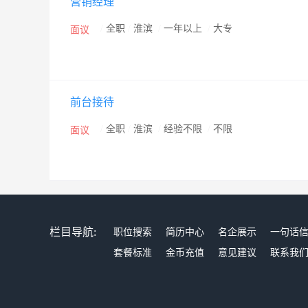
营销经理
/
全职
/
淮滨
/
一年以上
/
大专
面议
前台接待
/
全职
/
淮滨
/
经验不限
/
不限
面议
栏目导航:
职位搜索
简历中心
名企展示
一句话
套餐标准
金币充值
意见建议
联系我