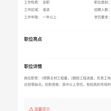
工作性质：
全职
职位类别
工作区域：
淮滨
招聘人数
工作年限：
一年以上
学历要求
职位亮点
职位详情
岗位职责：1预算主材工程量，2跟踪工程进度，负责工
达到零缺点。任职资格：高中以上学历，有较高的市场判断能力
温馨提示