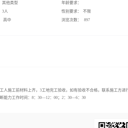
：
其他类型
年龄要求：
：
3人
性别要求：
不限
：
高中
浏览次数：
897
地工人施工前材料上齐，3工地完工验收，如有验收不合格，联系施工方进
工作时间：8：30—12：00；2：30—6：30